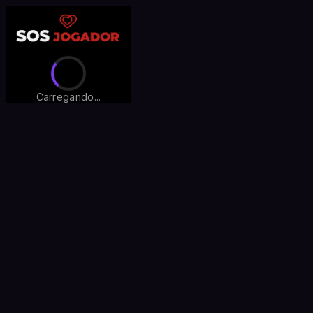
Carregando...